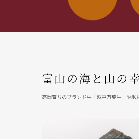
富山の海と山の
高岡育ちのブランド牛「越中万葉牛」や氷