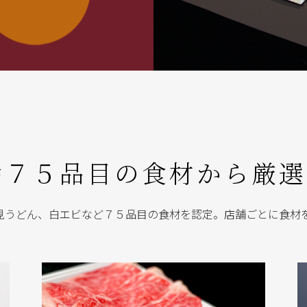
幸７５品目の食材から厳選
見うどん、白エビなど７５品目の食材を認定。店舗ごとに食材