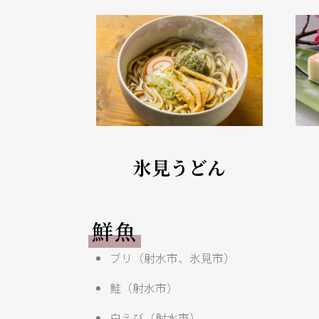
氷見うどん
鮮魚
ブリ（射水市、氷見市）
鮭（射水市）
白えび（射水市）