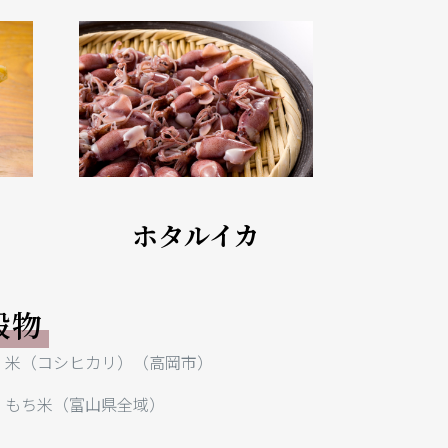
ホタルイカ
穀物
米（コシヒカリ）（高岡市）
もち米（富山県全域）