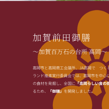
加賀前田御膳
～加賀百万石の台所 高岡～
高岡市と高岡商工会議所、JA高岡で つく
ランド推進実行委員会では、高岡市を中心
の食材を発掘し、全国に
「高岡らしい食の
るため、
「御膳」
を開発しました。