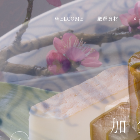
WELCOME
厳選食材
メ
加