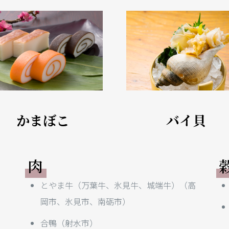
かまぼこ
バイ貝
肉
とやま牛（万葉牛、氷見牛、城端牛）（高
岡市、氷見市、南砺市）
合鴨（射水市）