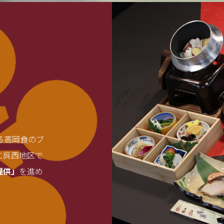
る高岡食のブ
に呉西地区で
提供」
を進め